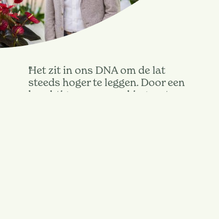
Het zit in ons DNA om de lat
steeds hoger te leggen. Door een
krachtige samenwerking met
elkaar en onze omgeving, blijven
we vooroplopen in de
ontwikkeling van bloeiende
planten. Alleen samen kunnen we
blooming happiness creëren,
door de wereld mooier te maken
en iedereen, waar dan ook, te
laten genieten van Orchideeën,
Anthuriums en Bromelia's.