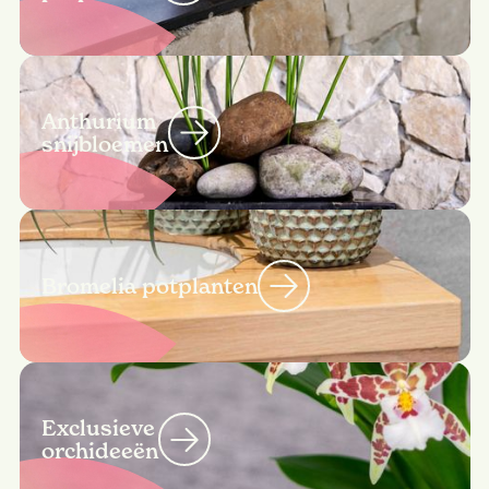
Anthurium
snijbloemen
Bromelia potplanten
Exclusieve
orchideeën