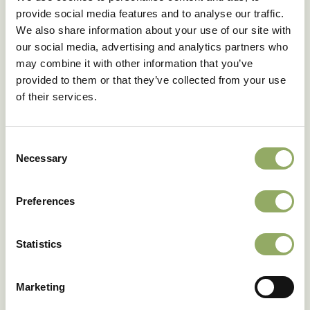
provide social media features and to analyse our traffic.
We also share information about your use of our site with
our social media, advertising and analytics partners who
may combine it with other information that you’ve
provided to them or that they’ve collected from your use
of their services.
Compartir
Consent
Necessary
Selection
Preferences
¿Le gustaría recibir las
Statistics
Blooming HappiNews?
Marketing
Suscríbase a nuestro boletín