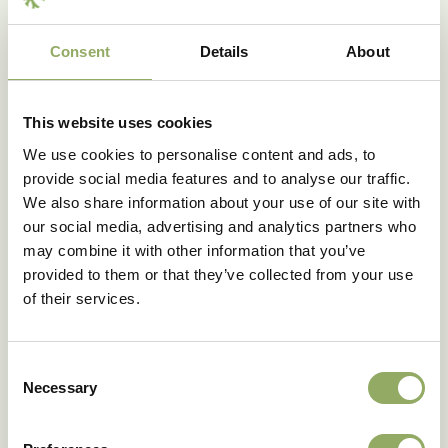
Supongamos que usted opta por la combinación de
Luxous 1547 y Harmony 6145, el ahorro no es del 47%
+ 47% = 94%, sino que será de aproximadamente un
Consent
Details
About
63%.
En la siguiente tabla encontrará ejemplos de
This website uses cookies
combinaciones de pantalla y ahorro de energía:
We use cookies to personalise content and ads, to
Tabla 3: Combinaciones de pantalla y ahorro de energía
provide social media features and to analyse our traffic.
correspondiente
We also share information about your use of our site with
our social media, advertising and analytics partners who
Combinación de pantalla
Ahorro de energía
may combine it with other information that you’ve
provided to them or that they’ve collected from your use
Luxous 1547 + Tempa
of their services.
70%
8570 FR AW
Luxous 1547 + Solaro O
Consent
58%
FR AW
Necessary
Selection
Luxous 1547 + Harmony
64%