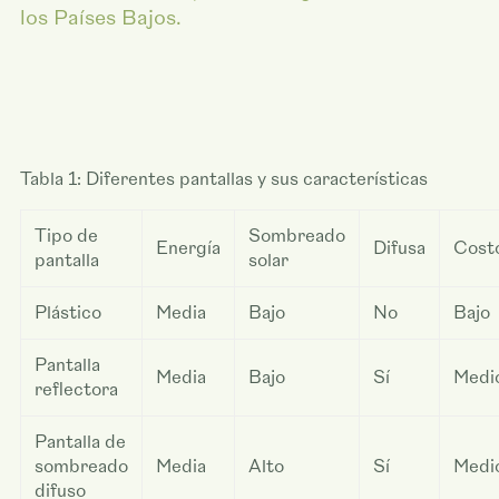
los Países Bajos.
Tabla 1: Diferentes pantallas y sus características
Tipo de
Sombreado
Energía
Difusa
Cost
pantalla
solar
Plástico
Media
Bajo
No
Bajo
Pantalla
Media
Bajo
Sí
Medi
reflectora
Pantalla de
sombreado
Media
Alto
Sí
Medi
difuso