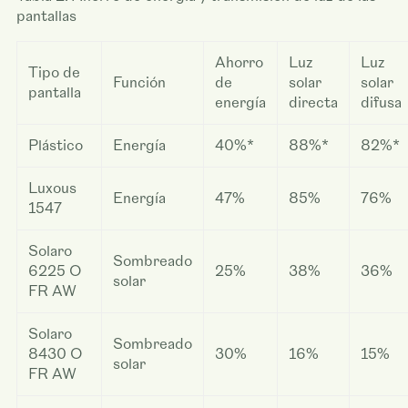
pantallas
Ahorro
Luz
Luz
Tipo de
Función
de
solar
solar
pantalla
energía
directa
difusa
Plástico
Energía
40%*
88%*
82%*
Luxous
Energía
47%
85%
76%
1547
Solaro
Sombreado
6225 O
25%
38%
36%
solar
FR AW
Solaro
Sombreado
8430 O
30%
16%
15%
solar
FR AW