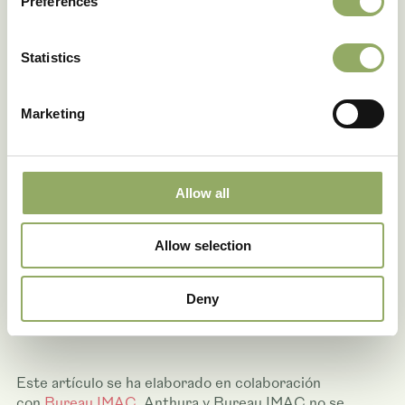
Preferences
7247 FR
Luxous 1547 + Harmony
Statistics
7247 FR + Tempa 6965
76%
FR AW
Marketing
Luxous 1547 + Harmony
77%
FR + Tempa 8570 FR AW
Allow all
Allow selection
Deny
Este artículo se ha elaborado en colaboración
con
Bureau IMAC
. Anthura y Bureau IMAC no se