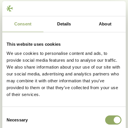
Características del producto
Marca registrada
MANTA® VURO
Consent
Details
About
Color principal
Violeta
Color del labelo
Purple
Patrón
Con borde
This website uses cookies
Código de color
PURPE
We use cookies to personalise content and ads, to
Tamaño de la maceta - cm
6, 9, 12
provide social media features and to analyse our traffic.
Tamaño de la flor 6-7 cm
5.0
We also share information about your use of our site with
Tamaño de la flor 9 cm
5.0
our social media, advertising and analytics partners who
Tamaño de la flor 12 cm
5.0
may combine it with other information that you’ve
Altura de la planta en
provided to them or that they’ve collected from your use
25
maceta 6-7 - cm
of their services.
Altura de la planta en
35
maceta 9 - cm
Altura de la planta en
Consent
40
maceta 12 - cm
Necessary
Selection
Período de conservación