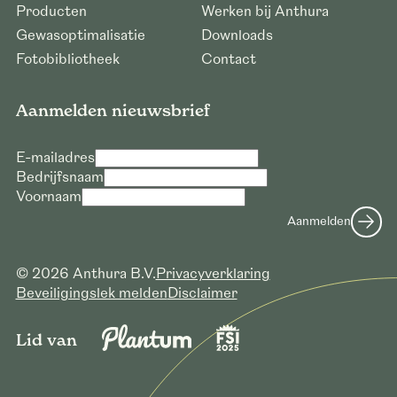
Producten
Werken bij Anthura
Gewasoptimalisatie
Downloads
Fotobibliotheek
Contact
Aanmelden nieuwsbrief
E-mailadres
Bedrijfsnaam
Voornaam
Aanmelden
© 2026 Anthura B.V.
Privacyverklaring
Beveiligingslek melden
Disclaimer
Lid van