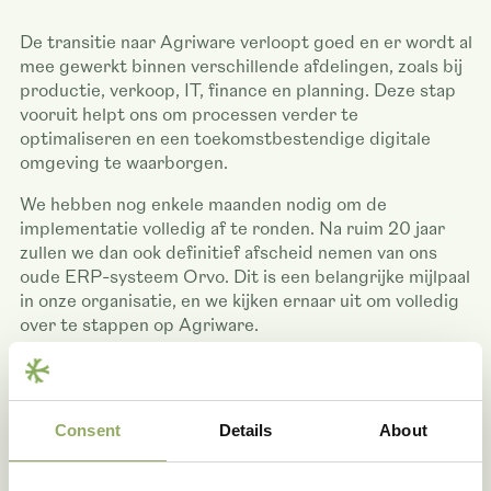
De transitie naar Agriware verloopt goed en er wordt al
mee gewerkt binnen verschillende afdelingen, zoals bij
productie, verkoop, IT, finance en planning. Deze stap
vooruit helpt ons om processen verder te
optimaliseren en een toekomstbestendige digitale
omgeving te waarborgen.
We hebben nog enkele maanden nodig om de
implementatie volledig af te ronden. Na ruim 20 jaar
zullen we dan ook definitief afscheid nemen van ons
oude ERP-systeem Orvo. Dit is een belangrijke mijlpaal
in onze organisatie, en we kijken ernaar uit om volledig
over te stappen op Agriware.
De overgang naar een nieuw systeem levert soms wat
uitdagingen op. We proberen eventuele ongemakken
voor jou tot een minimum te beperken. Mocht je toch
Consent
Details
About
nog vragen of opmerkingen hebben, dan horen wij dat
graag. Jouw feedback blijft voor ons erg belangrijk,
zodat we waar nodig verbeteringen kunnen