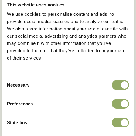
This website uses cookies
doorvoeren.
We use cookies to personalise content and ads, to
Nogmaals dank voor je geduld en begrip gedurende
provide social media features and to analyse our traffic.
deze transitie.
We also share information about your use of our site with
Team Anthura
our social media, advertising and analytics partners who
may combine it with other information that you’ve
provided to them or that they’ve collected from your use
of their services.
Consent
Necessary
Selection
Delen
Preferences
Statistics