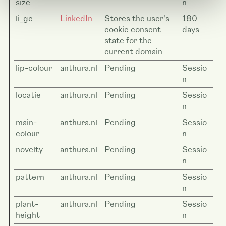
size
n
li_gc
LinkedIn
Stores the user's
180
cookie consent
days
state for the
current domain
lip-colour
anthura.nl
Pending
Sessio
n
locatie
anthura.nl
Pending
Sessio
n
main-
anthura.nl
Pending
Sessio
colour
n
novelty
anthura.nl
Pending
Sessio
n
pattern
anthura.nl
Pending
Sessio
n
plant-
anthura.nl
Pending
Sessio
height
n