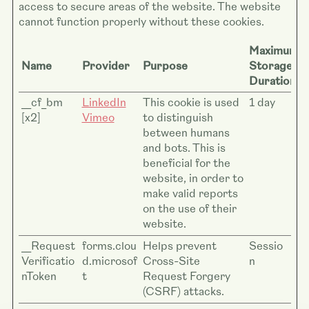
access to secure areas of the website. The website
cannot function properly without these cookies.
Maximum
Name
Provider
Purpose
Storage
Duration
__cf_bm
LinkedIn
This cookie is used
1 day
[x2]
Vimeo
to distinguish
between humans
and bots. This is
beneficial for the
website, in order to
make valid reports
on the use of their
website.
__Request
forms.clou
Helps prevent
Sessio
Verificatio
d.microsof
Cross-Site
n
nToken
t
Request Forgery
(CSRF) attacks.