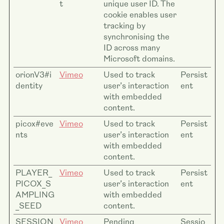
t
unique user ID. The
cookie enables user
tracking by
synchronising the
ID across many
Microsoft domains.
orionV3#i
Vimeo
Used to track
Persist
dentity
user’s interaction
ent
with embedded
content.
picox#eve
Vimeo
Used to track
Persist
nts
user’s interaction
ent
with embedded
content.
PLAYER_
Vimeo
Used to track
Persist
PICOX_S
user’s interaction
ent
AMPLING
with embedded
_SEED
content.
SESSION
Vimeo
Pending
Sessio