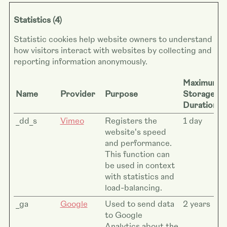
Statistics (4)
Statistic cookies help website owners to understand
how visitors interact with websites by collecting and
reporting information anonymously.
Maximum
Name
Provider
Purpose
Storage
Duration
_dd_s
Vimeo
Registers the
1 day
website's speed
and performance.
This function can
be used in context
with statistics and
load-balancing.
_ga
Google
Used to send data
2 years
to Google
Analytics about the