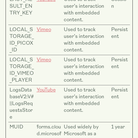
SULT_EN
user’s interaction
n
TRY_KEY
with embedded
content.
LOCAL_S
Vimeo
Used to track
Persist
TORAGE_
user’s interaction
ent
ID_PICOX
with embedded
_ID
content.
LOCAL_S
Vimeo
Used to track
Persist
TORAGE_
user’s interaction
ent
ID_VIMEO
with embedded
_PLAYER
content.
LogsData
YouTube
Used to track
Persist
baseV2:V#
user’s interaction
ent
||LogsReq
with embedded
uestsStor
content.
e
MUID
forms.clou
Used widely by
1 year
d.microsof
Microsoft as a