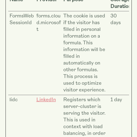
Duration
FormsWeb
forms.clou
The cookie is used
30
SessionId
d.microsof
if the visitor has
days
t
filled in personal
information on a
formula. This
information will be
filled in
automatically on
other formulas.
This process is
used to optimize
visitor experience.
lidc
LinkedIn
Registers which
1 day
server-cluster is
serving the visitor.
This is used in
context with load
balancing, in order