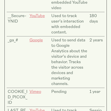
embedded YouTube
video
__Secure-
YouTube
Used to track
180
YNID
user’s interaction
days
with embedded
content.
_ga_#
Google
Used to send data
2 years
to Google
Analytics about the
visitor's device and
behavior. Tracks
the visitor across
devices and
marketing
channels.
COOKIE_I
Vimeo
Pending
1 year
D_PICOX_
ID
LAST_RE
YouTube
Used to track
Sessio