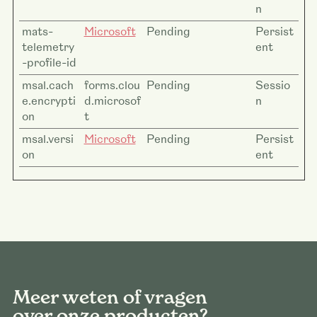
n
mats-
Microsoft
Pending
Persist
telemetry
ent
-profile-id
msal.cach
forms.clou
Pending
Sessio
e.encrypti
d.microsof
n
on
t
msal.versi
Microsoft
Pending
Persist
on
ent
Meer weten of vragen
over onze producten?