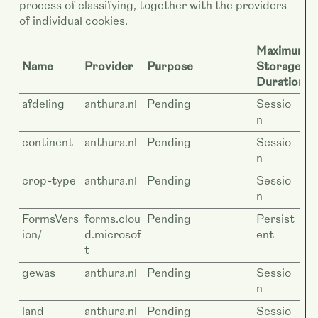
process of classifying, together with the providers
of individual cookies.
Maximum
Name
Provider
Purpose
Storage
Duration
afdeling
anthura.nl
Pending
Sessio
n
continent
anthura.nl
Pending
Sessio
n
crop-type
anthura.nl
Pending
Sessio
n
FormsVers
forms.clou
Pending
Persist
ion/
d.microsof
ent
t
gewas
anthura.nl
Pending
Sessio
n
land
anthura.nl
Pending
Sessio