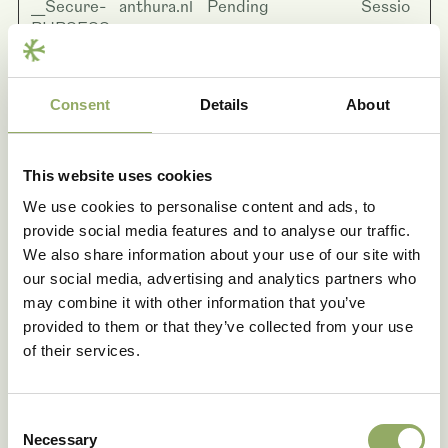
__Secure-
anthura.nl
Pending
Sessio
PHPSESS
n
ID
bcookie
LinkedIn
Used in order to
1 year
detect spam and
Consent
Details
About
improve the
website's security.
This website uses cookies
cache-
anthura.nl
This cookie is
Persist
sprite-
necessary for the
ent
We use cookies to personalise content and ads, to
plyr
cache function. A
provide social media features and to analyse our traffic.
cache is used by
We also share information about your use of our site with
the website to
our social media, advertising and analytics partners who
optimize the
may combine it with other information that you’ve
response time
provided to them or that they’ve collected from your use
between the visitor
of their services.
and the website.
The cache is
usually stored on
Consent
the visitor’s
Necessary
Selection
browser.