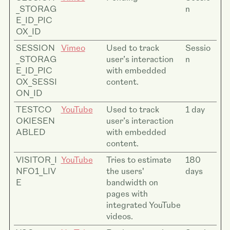
_STORAG
n
E_ID_PIC
OX_ID
SESSION
Vimeo
Used to track
Sessio
_STORAG
user’s interaction
n
E_ID_PIC
with embedded
OX_SESSI
content.
ON_ID
TESTCO
YouTube
Used to track
1 day
OKIESEN
user’s interaction
ABLED
with embedded
content.
VISITOR_I
YouTube
Tries to estimate
180
NFO1_LIV
the users'
days
E
bandwidth on
pages with
integrated YouTube
videos.