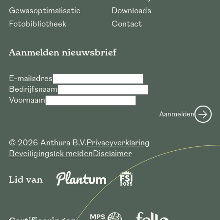
Gewasoptimalisatie
Downloads
Fotobibliotheek
Contact
Aanmelden nieuwsbrief
E-mailadres
Bedrijfsnaam
Voornaam
Aanmelden
© 2026 Anthura B.V.
Privacyverklaring
Beveiligingslek melden
Disclaimer
Lid van