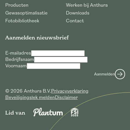
Producten
Werken bij Anthura
Gewasoptimalisatie
Downloads
Fotobibliotheek
Contact
Aanmelden nieuwsbrief
E-mailadres
Bedrijfsnaam
Voornaam
Aanmelden
© 2026 Anthura B.V.
Privacyverklaring
Beveiligingslek melden
Disclaimer
Lid van