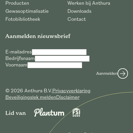
Producten
Werken bij Anthura
Gewasoptimalisatie
Downloads
Fotobibliotheek
Contact
Aanmelden nieuwsbrief
E-mailadres
Bedrijfsnaam
Voornaam
Aanmelden
© 2026 Anthura B.V.
Privacyverklaring
Beveiligingslek melden
Disclaimer
Lid van