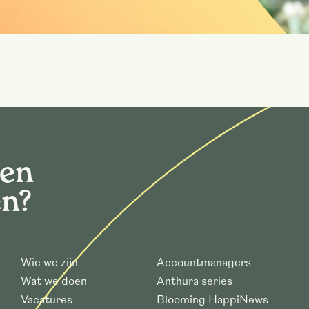
gen
en?
Wie we zijn
Accountmanagers
Wat we doen
Anthura series
Vacatures
Blooming HappiNews