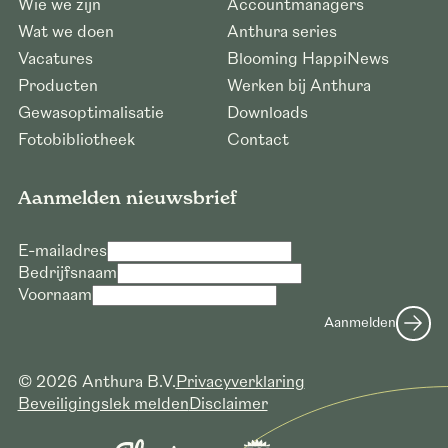
Wie we zijn
Accountmanagers
Wat we doen
Anthura series
Vacatures
Blooming HappiNews
Producten
Werken bij Anthura
Gewasoptimalisatie
Downloads
Fotobibliotheek
Contact
Aanmelden nieuwsbrief
E-mailadres
Bedrijfsnaam
Voornaam
Aanmelden
© 2026 Anthura B.V.
Privacyverklaring
Beveiligingslek melden
Disclaimer