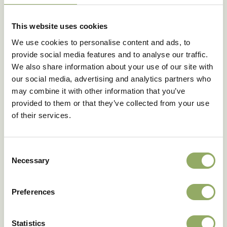
This website uses cookies
We use cookies to personalise content and ads, to
provide social media features and to analyse our traffic.
Ook blooming
We also share information about your use of our site with
happinews ontvangen?
our social media, advertising and analytics partners who
may combine it with other information that you’ve
Meld je aan voor onze nieuwsbrief.
provided to them or that they’ve collected from your use
of their services.
Meld je aan
Consent
Necessary
Selection
Preferences
Statistics