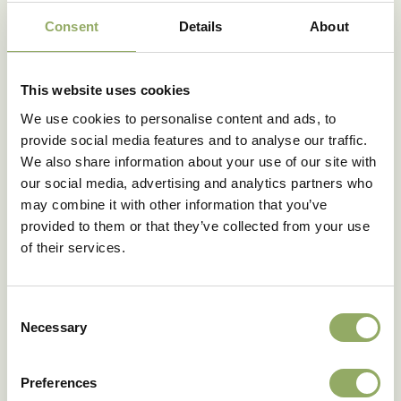
Consent
Details
About
Delen
This website uses cookies
We use cookies to personalise content and ads, to
provide social media features and to analyse our traffic.
We also share information about your use of our site with
our social media, advertising and analytics partners who
Ook blooming
may combine it with other information that you’ve
happinews ontvangen?
provided to them or that they’ve collected from your use
of their services.
Meld je aan voor onze nieuwsbrief.
Meld je aan
Consent
Necessary
Selection
Preferences