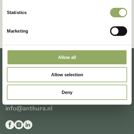
Statistics
Marketing
Allow all
Meer weten of vragen
Allow selection
over onze producten?
Deny
+31 10 529 19 19
info@anthura.nl