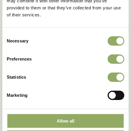
may combine it with other information that you’ve
provided to them or that they’ve collected from your use
Delen
of their services.
Consent
Necessary
Selection
Preferences
Ook blooming
happinews ontvangen?
Statistics
Meld je aan voor onze nieuwsbrief.
Marketing
Meld je aan
Allow all