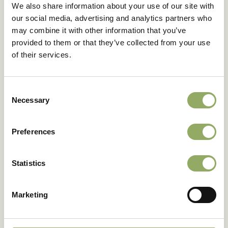
We also share information about your use of our site with
our social media, advertising and analytics partners who
may combine it with other information that you’ve
provided to them or that they’ve collected from your use
of their services.
Consent
Necessary
Selection
Preferences
Het ras Sunca® Split
Statistics
Wat is volgens jou de reden dat Stolk Flora
al 100 jaar succesvol weet te bestaan?
Marketing
Ik denk dat het komt door een combinatie van aandacht
voor kwaliteit, blijven leren en durven vernieuwen. We