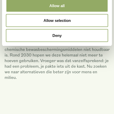
proberen ons te onderscheiden, maar wel met beide
Allow all
benen op de grond. Duurzaamheid speelt daarin een
steeds grotere rol. Zo ben ik betrokken bij het project
Allow selection
‘100% groen geteeld’, waar ik mijn ervaringen mag
delen. Dat doe ik graag, want ik geloof dat we samen
verder komen. Ook leveranciers werken inmiddels met
Deny
elkaar samen om stappen te zetten. We zijn ons er
steeds meer van bewust dat het gebruik van
chemische bewasbeschermingsmiddelen niet houdbaar
is. Rond 2030 hopen we deze helemaal niet meer te
hoeven gebruiken. Vroeger was dat vanzelfsprekend: je
had een probleem, je pakte iets uit de kast. Nu zoeken
we naar alternatieven die beter zijn voor mens en
milieu.