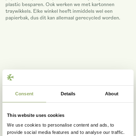
plastic besparen. Ook werken we met kartonnen
traywikkels. Elke winkel heeft inmiddels wel een
papierbak, dus dit kan allemaal gerecycled worden.
Hoe krijg je je personeel mee in die
duurzame missie?
Consent
Details
About
Respect voor de aarde, respect voor de mens en mooie
planten maken. Dat is onze missie. Die hangt sinds
2013 ook als spandoek in de kas. En als mensen
This website uses cookies
tegenslag of ziekte ervaren, doen we er alles aan om er
voor ze te zijn. Dat zit in onze cultuur.
We use cookies to personalise content and ads, to
provide social media features and to analyse our traffic.