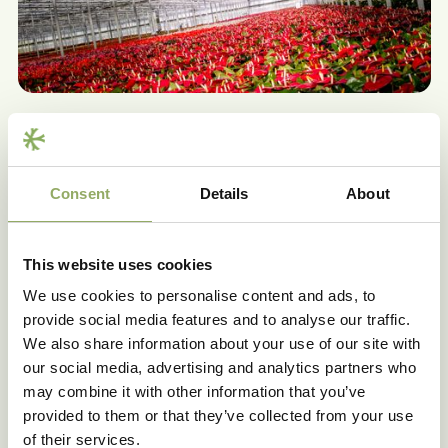
Ledverlichting in de kas
Dimbaar licht hebben zij destijds niet voor gekozen.
“Dit was toen in opkomst maar de meerprijs zou ons 6
Consent
Details
About
jaar kosten om het terug te verdienen. Wij zitten nu op
75micromole per m2 en dat is al niet veel. Ik heb het
idee dat het er tegenwoordig standaard bij inzit. In dat
This website uses cookies
geval had ik het prima gevonden.”
We use cookies to personalise content and ads, to
Het verschil in teeltrecept met SON-T is volgens
provide social media features and to analyse our traffic.
Stefan niet zo groot. “Ik weet niet precies wat SON-T
We also share information about your use of our site with
produceert maar het is iets minder verrood. Ik geloof
our social media, advertising and analytics partners who
dat er een stuk of 9% verrood in SON-T zit”. Wat
may combine it with other information that you’ve
betreft de planten ziet hij geen grote verschillen. “De
planten zijn over het algemeen alleen wat minder
provided to them or that they’ve collected from your use
compact.”
of their services.