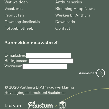
Wat we doen
Anthura series
Vacatures
Blooming HappiNews
Producten
Werken bij Anthura
Gewasoptimalisatie
Downloads
Fotobibliotheek
Contact
Aanmelden nieuwsbrief
E-mailadres
Bedrijfsnaam
Voornaam
Aanmelden
© 2026 Anthura B.V.
Privacyverklaring
Beveiligingslek melden
Disclaimer
Lid van