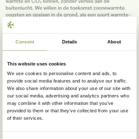
warmte en CO₂ binnen, zonder verlies aan de
buitenlucht. We willen in de toekomst zonnewarmte
oogsten en opslaan in de grond, als een soort warmte-
en koudeopslag dus. Het doel is zelfvoorzienend te zijn
en geen fossielen brandstoffen te gebruiken in
vergelijk met de traditionele kassen. Duurzaamheid is
Consent
Details
About
sowieso een belangrijk thema. We werken al vijf jaar
biologisch en gebruiken vrijwel geen chemie meer.
Water en meststoffen zijn volledig gesloten systemen.
Hoe geslotener we kunnen telen, hoe beter we
This website uses cookies
voorbereid zijn op de toekomst.
We use cookies to personalise content and ads, to
provide social media features and to analyse our traffic.
We also share information about your use of our site with
our social media, advertising and analytics partners who
may combine it with other information that you’ve
provided to them or that they’ve collected from your use
of their services.