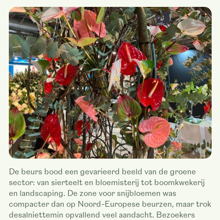
De beurs bood een gevarieerd beeld van de groene
sector: van sierteelt en bloemisterij tot boomkwekerij
en landscaping. De zone voor snijbloemen was
compacter dan op Noord-Europese beurzen, maar trok
desalniettemin opvallend veel aandacht. Bezoekers