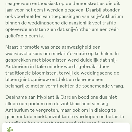
reageerden enthousiast op de demonstraties die dit
jaar voor het eerst werden gegeven. Daarbij stonden
ook voorbeelden van toepassingen van snij-Anthurium
binnen de weddingscene die aanzienlijk veel traffic
opleverde en laten zien dat snij-Anthurium een zéér
geliefde bloem is.
Naast promotie was onze aanwezigheid een
waardevolle kans om marktinformatie op te halen. In
gesprekken met bloemisten werd duidelijk dat snij-
Anthurium in Italië minder wordt gebruikt door
traditionele bloemisten, terwijl de weddingscene de
bloem juist opnieuw ontdekt en daarmee een
belangrijke motor vormt achter de toenemende vraag.
Deelname aan Myplant & Garden bood ons dus niet
alleen een podium om de zichtbaarheid van snij-
Anthurium te vergroten, maar ook om in dialoog te
gaan met de markt, inzichten te verdiepen en beter te
begrijpen hoe we met onze productgroep kunnen
inspelen op trends in onder meer de snelgroeiende