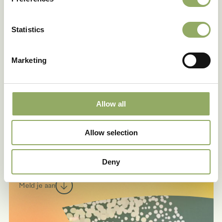
Statistics
Delen
Marketing
Allow all
Ook blooming
Allow selection
happinews ontvangen?
Deny
Meld je aan voor onze nieuwsbrief.
Meld je aan