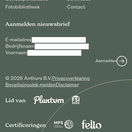
Fotobibliotheek
Contact
Aanmelden nieuwsbrief
E-mailadres
Bedrijfsnaam
Voornaam
Aanmelden
© 2026 Anthura B.V.
Privacyverklaring
Beveiligingslek melden
Disclaimer
Lid van
Certificeringen