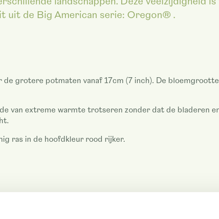
rschillende landschappen. Deze veelzijdigheid is 
it uit de Big American serie: Oregon® .
r de grotere potmaten vanaf 17cm (7 inch). De bloemgrootte
iode van extreme warmte trotseren zonder dat de bladeren e
ht.
 ras in de hoofdkleur rood rijker.