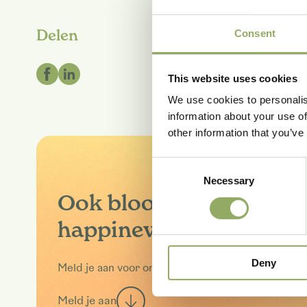
Delen
Consent
This website uses cookies
We use cookies to personalis
information about your use of
other information that you’ve
Consent
Necessary
Selection
Ook blooming
happinews ontvangen?
Deny
Meld je aan voor onze nieuwsbrief.
Meld je aan