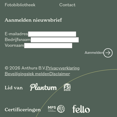
Fotobibliotheek
Contact
Aanmelden nieuwsbrief
E-mailadres
Bedrijfsnaam
Voornaam
Aanmelden
© 2026 Anthura B.V.
Privacyverklaring
Beveiligingslek melden
Disclaimer
Lid van
Certificeringen