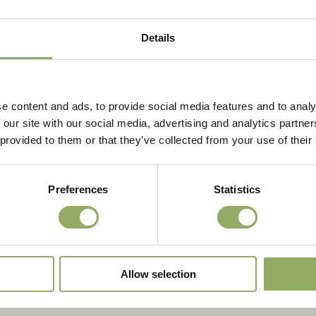
, heb je opnieuw gekozen door het prachtige Kroatië te reize
Details
e oog opeens getrokken door een knus strandhuisje. Het licht 
n intens geel gekleurde lip in het midden. Het doet je denke
e content and ads, to provide social media features and to analy
mst en zonsondergang. Deze bloem straalt!
 our site with our social media, advertising and analytics partn
 provided to them or that they’ve collected from your use of their
er. Je kijkt naar je vensterbank, waar je jouw Sunca® hebt 
Preferences
Statistics
 onze Sunca®-lijn. Maak kennis met
Sunca® Split
,
Sunca® Z
Allow selection