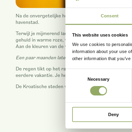
Na de onvergetelijke herinneringen van afgelopen jaar
Consent
havenstad.
Terwijl je mijmerend langs de kustlijn loopt, wordt j
This website uses cookies
gehuld in warme roze, witte en paarse tinten, met ee
We use cookies to personalis
Aan de kleuren van de warme gloed van de zonsopko
information about your use of
Een paar maanden later…
other information that you’ve
De regen tikt op het raam, de dagen worden weer koud
Consent
eerdere vakantie. Je hebt de zon in huis gehaald.
Necessary
Selection
De Kroatische steden vormen de inspiratiebron voor
Deny