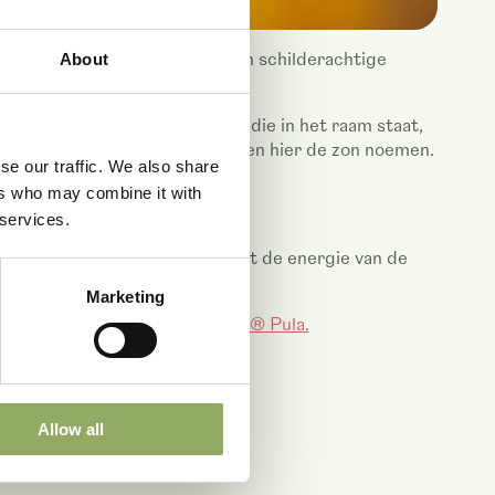
n. Dit keer ben je in Zadar, een schilderachtige
About
valt op een prachtige orchidee die in het raam staat,
n aan de ‘Sunce’ zoals de Kroaten hier de zon noemen.
se our traffic. We also share
ers who may combine it with
 services.
neergezet. Je herbeleeft direct de energie van de
Marketing
adar
,
Sunca® Zagreb
en
Sunca® Pula.
Allow all