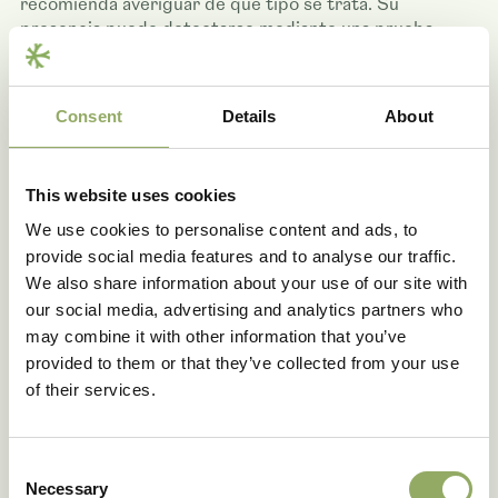
recomienda averiguar de qué tipo se trata. Su
presencia puede detectarse mediante una prueba
serológica ELISA. Muchos virus, como el INSV, el
TSWV y el CaCV (virus de la clorosis del pimiento) se
transmiten a través de los trips. En estos casos se
Consent
Details
About
recomienda retirar cuanto antes las plantas afectadas.
Por otro lado, otros virus de las orquídeas no se
propagan a través de los insectos, lo que disminuye el
This website uses cookies
riesgo.
We use cookies to personalise content and ads, to
provide social media features and to analyse our traffic.
We also share information about your use of our site with
our social media, advertising and analytics partners who
may combine it with other information that you’ve
provided to them or that they’ve collected from your use
of their services.
Consent
Necessary
Selection