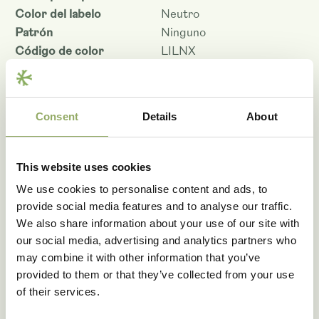
Color del labelo
Neutro
Patrón
Ninguno
Código de color
LILNX
Tamaño de la flor - cm
10.5
Periodo de conservación
7
Productividad
Medio
Consent
Details
About
Denominación
PHALAGUC
Código de artículo
100963
Código VBN
28148
This website uses cookies
We use cookies to personalise content and ads, to
Descargar en PDF
provide social media features and to analyse our traffic.
We also share information about your use of our site with
our social media, advertising and analytics partners who
may combine it with other information that you’ve
provided to them or that they’ve collected from your use
Visitar nuestro invernadero
of their services.
de exposiciones