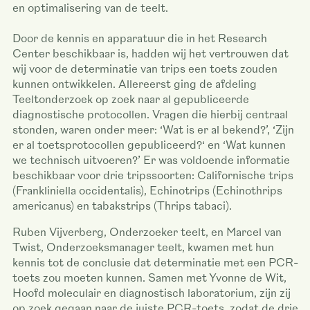
en optimalisering van de teelt.
Door de kennis en apparatuur die in het Research
Center beschikbaar is, hadden wij het vertrouwen dat
wij voor de determinatie van trips een toets zouden
kunnen ontwikkelen. Allereerst ging de afdeling
Teeltonderzoek op zoek naar al gepubliceerde
diagnostische protocollen. Vragen die hierbij centraal
stonden, waren onder meer: ‘Wat is er al bekend?’, ‘Zijn
er al toetsprotocollen gepubliceerd?‘ en ‘Wat kunnen
we technisch uitvoeren?’ Er was voldoende informatie
beschikbaar voor drie tripssoorten: Californische trips
(Frankliniella occidentalis), Echinotrips (Echinothrips
americanus) en tabakstrips (Thrips tabaci).
Ruben Vijverberg, Onderzoeker teelt, en Marcel van
Twist, Onderzoeksmanager teelt, kwamen met hun
kennis tot de conclusie dat determinatie met een PCR-
toets zou moeten kunnen. Samen met Yvonne de Wit,
Hoofd moleculair en diagnostisch laboratorium, zijn zij
op zoek gegaan naar de juiste PCR-toets, zodat de drie