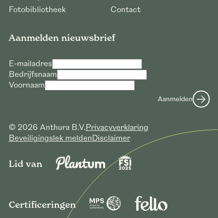
Fotobibliotheek
Contact
Aanmelden nieuwsbrief
E-mailadres
Bedrijfsnaam
Voornaam
Aanmelden
© 2026 Anthura B.V.
Privacyverklaring
Beveiligingslek melden
Disclaimer
Lid van
Certificeringen