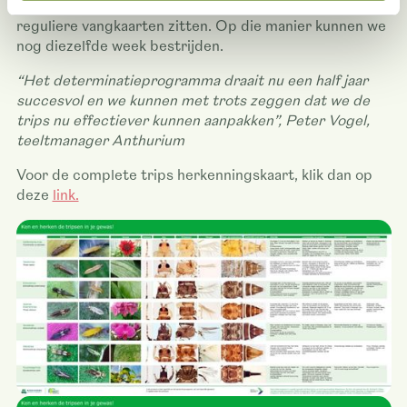
volwassen trips – er in een kas gevangen is en/of op de
reguliere vangkaarten zitten. Op die manier kunnen we
nog diezelfde week bestrijden.
“Het determinatieprogramma draait nu een half jaar
succesvol en we kunnen met trots zeggen dat we de
trips nu effectiever kunnen aanpakken”, Peter Vogel,
teeltmanager Anthurium
Voor de complete trips herkenningskaart, klik dan op
deze
link.