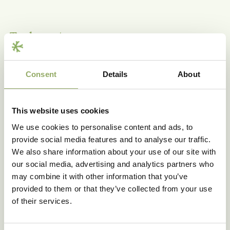
Toekomst
We zijn nu bij tripssoorten aangekomen waar geen of
nauwelijks publieke informatie van is. De werkwijze is nu
Consent
Details
About
om eerst klassiek (visueel) te determineren, om
vervolgens het trips-DNA te isoleren en te kijken of we
een passende diagnostische toets kunnen ontwerpen.
This website uses cookies
We willen natuurlijk alle mogelijke tripssoorten kunnen
determineren, liefst via PCR-toetsen. Deze onderlinge
We use cookies to personalise content and ads, to
samenwerking is constructief en kunnen wij ook
provide social media features and to analyse our traffic.
inzetten voor het onderscheiden van andere
We also share information about your use of our site with
plaaginsecten.
our social media, advertising and analytics partners who
may combine it with other information that you’ve
“Door het lerend vermogen zien we dat ook de visuele
provided to them or that they’ve collected from your use
determinatie van 30% betrouwbaarheid naar 80% is
of their services.
gegaan.”, Yvonne de Wit. Hoofd moleculair en
diagnostisch laboratorium.