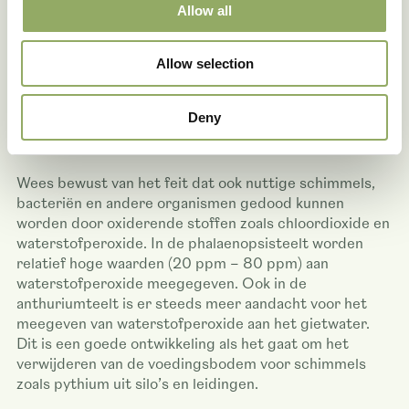
Het is belangrijk om het wortelmilieu gezond te
Allow all
houden: er dient een goede balans te zijn tussen de
verschillende stoffen en organismen in het
Allow selection
wortelgestel. Het bodemleven bevat een ingewikkelde
samenleving van verschillende organismen zoals
bacteriën, schimmels en bacteriofagen. Deze
Deny
microflora bestrijdt actief ongunstige bacteriën en
schimmels.
Wees bewust van het feit dat ook nuttige schimmels,
bacteriën en andere organismen gedood kunnen
worden door oxiderende stoffen zoals chloordioxide en
waterstofperoxide. In de phalaenopsisteelt worden
relatief hoge waarden (20 ppm – 80 ppm) aan
waterstofperoxide meegegeven. Ook in de
anthuriumteelt is er steeds meer aandacht voor het
meegeven van waterstofperoxide aan het gietwater.
Dit is een goede ontwikkeling als het gaat om het
verwijderen van de voedingsbodem voor schimmels
zoals pythium uit silo’s en leidingen.