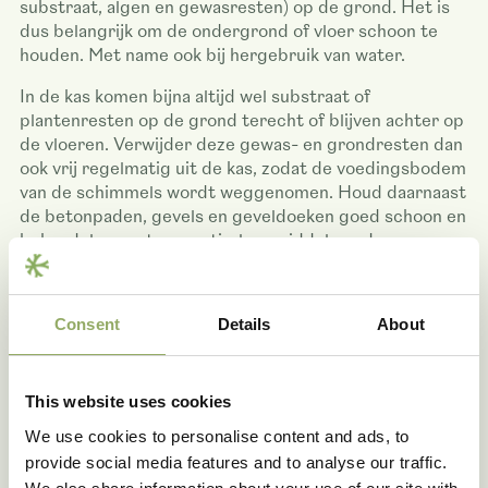
substraat, algen en gewasresten) op de grond. Het is
dus belangrijk om de ondergrond of vloer schoon te
houden. Met name ook bij hergebruik van water.
In de kas komen bijna altijd wel substraat of
plantenresten op de grond terecht of blijven achter op
de vloeren. Verwijder deze gewas- en grondresten dan
ook vrij regelmatig uit de kas, zodat de voedingsbodem
van de schimmels wordt weggenomen. Houd daarnaast
de betonpaden, gevels en geveldoeken goed schoon en
behandel ze met een anti-algenmiddel om de
algenvorming tegen te gaan. De rustsporen kunnen in
droge toestand zelfs maandenlang overleven, waardoor
de ziekte op een onverwacht moment kan toeslaan.
Consent
Details
About
2. Ontsmetting
This website uses cookies
Ook voor pythium geldt dat voorkomen beter is dan
We use cookies to personalise content and ads, to
genezen. Teelthygiëne blijft een niet te onderschatten
provide social media features and to analyse our traffic.
maatregel in de strijd tegen pythium. Met name ook bij