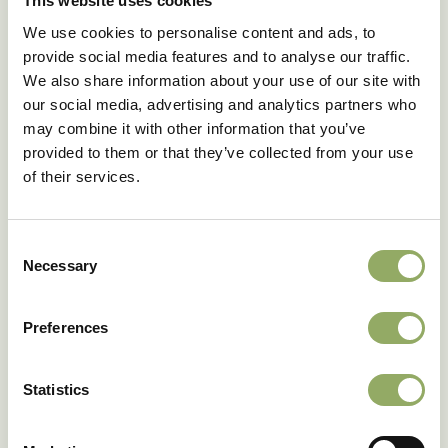
This website uses cookies
Producteigenschappen
We use cookies to personalise content and ads, to
provide social media features and to analyse our traffic.
Merk
BANDEROLA® PEACH
We also share information about your use of our site with
Hoofdkleur
Roze
our social media, advertising and analytics partners who
Potmaat - cm
12, 14, 17
may combine it with other information that you’ve
Bloemmaat
Klein
provided to them or that they’ve collected from your use
Koudetolerantie 7ºC/ 48
Goed
of their services.
uur
Houdbaarheid op schaal 1
6.6
tot 10
Consent
Rasnaam
AN2437252
Necessary
Selection
Artikelcode
206757
Download als PDF
Preferences
Statistics