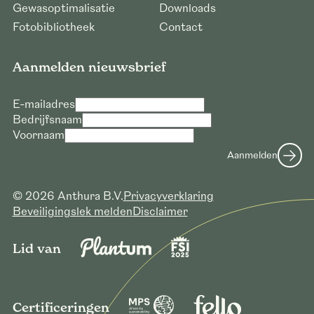
Gewasoptimalisatie
Downloads
Fotobibliotheek
Contact
Aanmelden nieuwsbrief
E-mailadres
Bedrijfsnaam
Voornaam
Aanmelden
© 2026 Anthura B.V.
Privacyverklaring
Beveiligingslek melden
Disclaimer
Lid van
Certificeringen