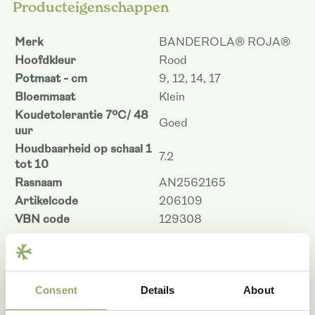
Producteigenschappen
Merk
BANDEROLA® ROJA®
Hoofdkleur
Rood
Potmaat - cm
9, 12, 14, 17
Bloemmaat
Klein
Koudetolerantie 7ºC/ 48
Goed
uur
Houdbaarheid op schaal 1
7.2
tot 10
Rasnaam
AN2562165
Artikelcode
206109
VBN code
129308
Download als PDF
Consent
Details
About