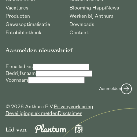
Vacatures
Blooming HappiNews
Producten
Werken bij Anthura
Gewasoptimalisatie
Downloads
Fotobibliotheek
Contact
Aanmelden nieuwsbrief
E-mailadres
Bedrijfsnaam
Verzoek voor downloaden hoge
Voornaam
resolutie foto’s
Aanmelden
E-mailadres *
Bedrijfsnaam *
© 2026 Anthura B.V.
Privacyverklaring
Verzoek versturen
Beveiligingslek melden
Disclaimer
Lid van