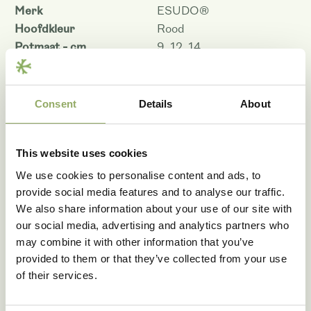
Merk
ESUDO®
Hoofdkleur
Rood
Potmaat - cm
9, 12, 14
Bloemmaat
Gemiddeld
Koudetolerantie 7ºC/ 48
Goed
uur
Consent
Details
About
Houdbaarheid op schaal 1
7.1
tot 10
Rasnaam
ANTHGLYNT
This website uses cookies
Artikelcode
206026
We use cookies to personalise content and ads, to
VBN code
123774
provide social media features and to analyse our traffic.
We also share information about your use of our site with
Download als PDF
our social media, advertising and analytics partners who
may combine it with other information that you’ve
provided to them or that they’ve collected from your use
of their services.
Fotobibliotheek