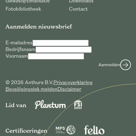
Gewasoptimalisatie
Downloads
Fotobibliotheek
Contact
Aanmelden nieuwsbrief
E-mailadres
Bedrijfsnaam
Voornaam
Verzoek voor downloaden hoge
Aanmelden
resolutie foto’s
E-mailadres *
© 2026 Anthura B.V.
Privacyverklaring
Bedrijfsnaam *
Beveiligingslek melden
Disclaimer
Verzoek versturen
Lid van
Certificeringen