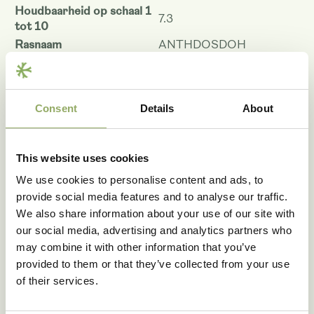
Houdbaarheid op schaal 1
7.3
tot 10
Rasnaam
ANTHDOSDOH
Artikelcode
203770
VBN code
116887
Consent
Details
About
Download als PDF
This website uses cookies
We use cookies to personalise content and ads, to
Fotobibliotheek
provide social media features and to analyse our traffic.
We also share information about your use of our site with
our social media, advertising and analytics partners who
may combine it with other information that you’ve
provided to them or that they’ve collected from your use
of their services.