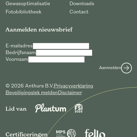
Gewasoptimalisatie
Downloads
Fotobibliotheek
Contact
Aanmelden nieuwsbrief
E-mailadres
Bedrijfsnaam
Voornaam
Verzoek voor downloaden hoge
Aanmelden
resolutie foto’s
E-mailadres *
© 2026 Anthura B.V.
Privacyverklaring
Bedrijfsnaam *
Beveiligingslek melden
Disclaimer
Verzoek versturen
Lid van
Certificeringen