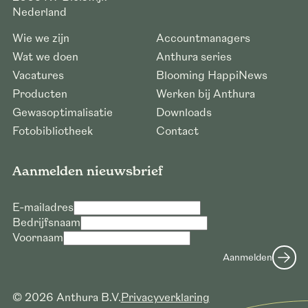
Nederland
Wie we zijn
Accountmanagers
Wat we doen
Anthura series
Vacatures
Blooming HappiNews
Producten
Werken bij Anthura
Gewasoptimalisatie
Downloads
Fotobibliotheek
Contact
Aanmelden nieuwsbrief
E-mailadres
Bedrijfsnaam
Voornaam
Verzoek voor downloaden hoge
resolutie foto’s
Aanmelden
E-mailadres *
© 2026 Anthura B.V.
Privacyverklaring
Bedrijfsnaam *