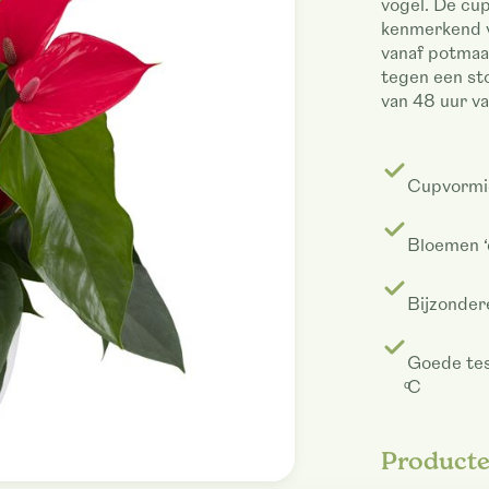
vogel. De cu
kenmerkend v
vanaf potmaa
tegen een sto
van 48 uur va
Cupvormi
Bloemen ‘
Bijzonder
Goede test
ͦC
Product