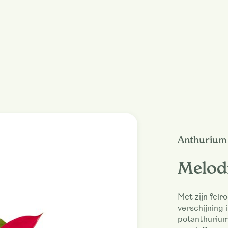
Anthurium 
Melodi
Met zijn felr
verschijning 
potanthurium