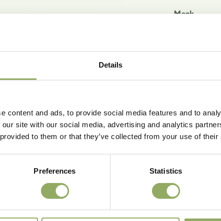
Merk
Hoofdkleur
Potmaat - c
Bloemmaat
Koudetolera
Details
Houdbaarheid
10
Rasnaam
e content and ads, to provide social media features and to analy
Artikelcode
 our site with our social media, advertising and analytics partn
VBN code
 provided to them or that they’ve collected from your use of their
Download al
Preferences
Statistics