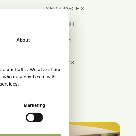
MELODIA® IBIS
Rood
m
14, 17, 21, 24
Gemiddeld
ntie 7ºC/ 48 uur
Uitstekend
About
 op schaal 1 tot
8.8
AN2143048
se our traffic. We also share
207736
ers who may combine it with
132021
 services.
s PDF
Marketing