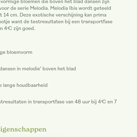
pvormige bloemen die boven het blad dansen zijn
oor de serie Melodia. Melodia Ibis wordt geteeld
t 14 cm. Deze exotische verschijning kan prima
otje want de testresultaten bij een transportfase
n 4 ͦC zijn goed.
ge bloemvorm
dansen in melodie’ boven het blad
e lange houdbaarheid
resultaten in transportfase van 48 uur bij 4 ͦC en 7
eigenschappen