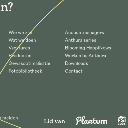
en?
Wie we zijn
Accountmanagers
Wat we doen
Anthura series
Vacatures
Blooming HappiNews
Producten
Werken bij Anthura
Gewasoptimalisatie
Downloads
Fotobibliotheek
Contact
ek melden
Lid van