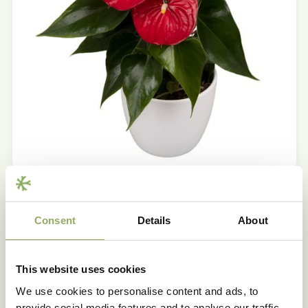
Producteigenschappen
Consent
Details
About
Merk
VULCANO®
Hoofdkleur
Rood
This website uses cookies
Potmaat - cm
12, 14
We use cookies to personalise content and ads, to
Bloemmaat
Gemiddeld
provide social media features and to analyse our traffic.