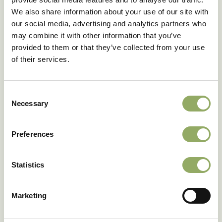
Koudetolerantie 7ºC/ 48
We also share information about your use of our site with
Goed
uur
our social media, advertising and analytics partners who
Houdbaarheid op schaal 1
may combine it with other information that you’ve
7.9
tot 10
provided to them or that they’ve collected from your use
Rasnaam
AN2599066
of their services.
Artikelcode
207134
VBN code
132764
Consent
Necessary
Download als PDF
Selection
Preferences
Statistics
Deze rassen in het echt zien?
Marketing
Onze accountmanagers vertellen jou graag meer.
Maak een afspraak