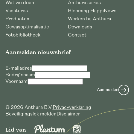
Wat we doen
Anthura series
Vacatures
Blooming HappiNews
Producten
Werken bij Anthura
Gewasoptimalisatie
Downloads
Fotobibliotheek
Contact
Aanmelden nieuwsbrief
E-mailadres
Bedrijfsnaam
Voornaam
Verzoek voor downloaden hoge
resolutie foto’s
Aanmelden
E-mailadres *
© 2026 Anthura B.V.
Privacyverklaring
Bedrijfsnaam *
Beveiligingslek melden
Disclaimer
Verzoek versturen
Lid van