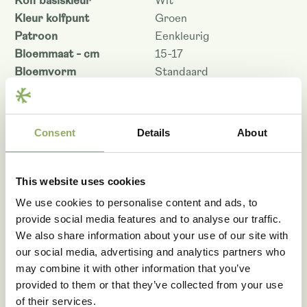
Kolf basiskleur
Wit
Kleur kolfpunt
Groen
Patroon
Eenkleurig
Bloemmaat - cm
15-17
Bloemvorm
Standaard
Jong blad breken
ja
Bladkwaliteit
Goed
Planten per m2
14
Consent
Details
About
Productie m² jr
94
Koudetolerantie 7ºC/ 48
Goed
uur
This website uses cookies
Houdbaarheid - dagen
36
We use cookies to personalise content and ads, to
Rasnaam
ANTHITOXO
provide social media features and to analyse our traffic.
Artikelcode
200881
We also share information about your use of our site with
VBN code
112195
our social media, advertising and analytics partners who
may combine it with other information that you’ve
Download als PDF
provided to them or that they’ve collected from your use
of their services.