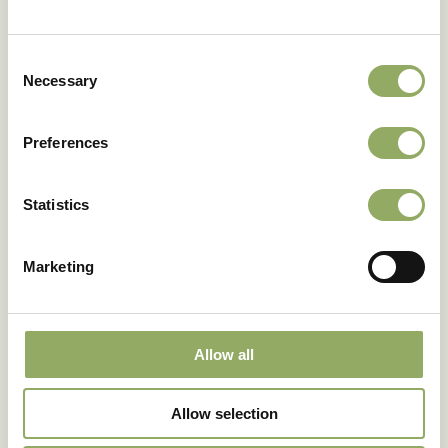
Consent
Fotobibliotheek
Necessary
Selection
Preferences
Statistics
Marketing
Allow all
Allow selection