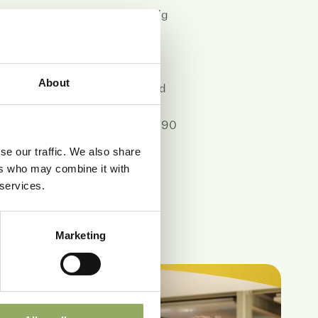
Hartvormig
t
Goed
 m2
16
 jr
97
About
ntie 7ºC/ 48 uur
Uitstekend
d - dagen
23
AN2780990
209066
se our traffic. We also share
129299
ers who may combine it with
 services.
s PDF
Marketing