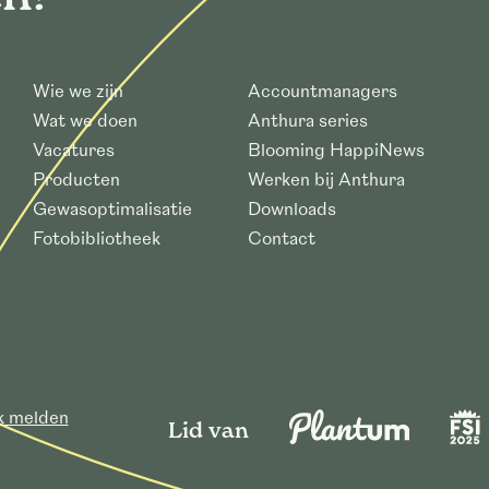
Wie we zijn
Accountmanagers
Wat we doen
Anthura series
Vacatures
Blooming HappiNews
Producten
Werken bij Anthura
Gewasoptimalisatie
Downloads
Fotobibliotheek
Contact
ek melden
Lid van