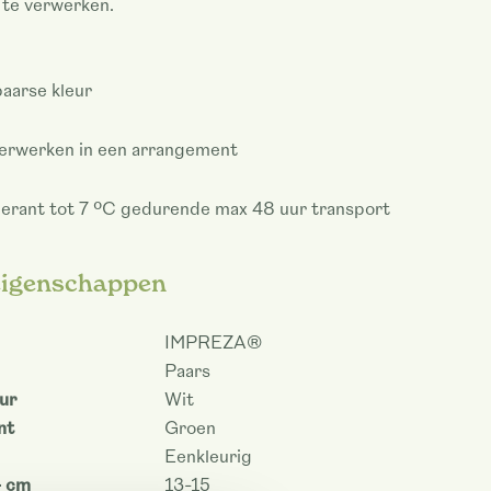
te verwerken.
 paarse kleur
erwerken in een arrangement
lerant tot 7 ºC gedurende max 48 uur transport
eigenschappen
IMPREZA®
Paars
eur
Wit
nt
Groen
Eenkleurig
- cm
13-15