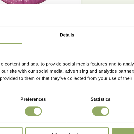
Bloemvorm
Bladkwalitei
Planten per
Productie m²
Details
Koudetolera
Houdbaarhei
Rasnaam
Artikelcode
e content and ads, to provide social media features and to analy
VBN code
 our site with our social media, advertising and analytics partn
 provided to them or that they’ve collected from your use of their
Download al
Preferences
Statistics