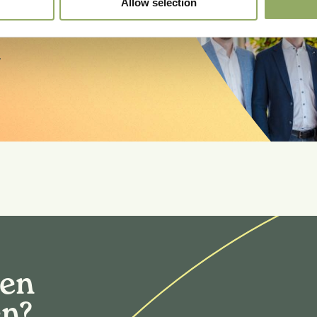
Allow selection
 zien?
.
gen
en?