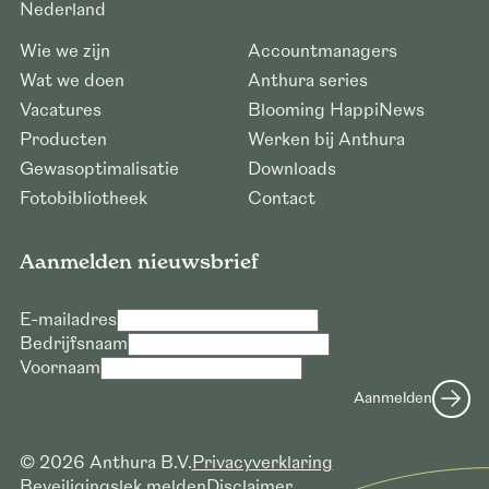
Nederland
Wie we zijn
Accountmanagers
Wat we doen
Anthura series
Vacatures
Blooming HappiNews
Producten
Werken bij Anthura
Gewasoptimalisatie
Downloads
Fotobibliotheek
Contact
Aanmelden nieuwsbrief
E-mailadres
Bedrijfsnaam
Voornaam
Aanmelden
© 2026 Anthura B.V.
Privacyverklaring
Beveiligingslek melden
Disclaimer