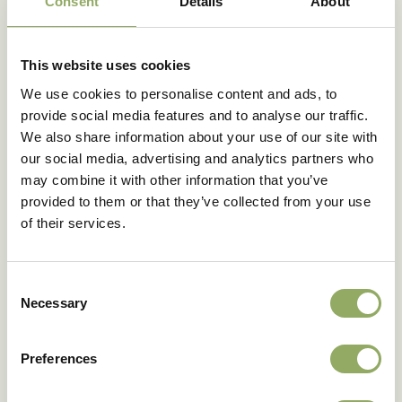
Consent
Details
About
Merk
WHISPER®
Hoofdkleur
Wit
Kolf basiskleur
Wit
This website uses cookies
Kleur kolfpunt
Groen
We use cookies to personalise content and ads, to
Patroon
Eenkleurig
provide social media features and to analyse our traffic.
Bloemmaat - cm
4-6
We also share information about your use of our site with
Bloemvorm
Mini
our social media, advertising and analytics partners who
Jong blad breken
ja
may combine it with other information that you’ve
Bladkwaliteit
Goed
provided to them or that they’ve collected from your use
of their services.
Planten per m2
14
Productie m² jr
137
Koudetolerantie 7ºC/ 48
Gemiddeld
Consent
uur
Necessary
Selection
Houdbaarheid - dagen
38
Rasnaam
ANTHCLOWI
Preferences
Artikelcode
202001
VBN code
112455