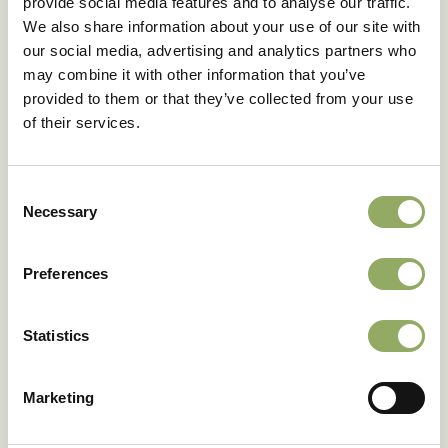
45
provide social media features and to analyse our traffic.
cm
We also share information about your use of our site with
Planthoogte pot maat 12 -
50
our social media, advertising and analytics partners who
cm
may combine it with other information that you’ve
Houdbaarheid - dagen
133
provided to them or that they’ve collected from your use
Rasnaam
PHALHUCAR
of their services.
Artikelcode
107949
VBN code
126340
Consent
Download als PDF
Necessary
Selection
Preferences
Fotobibliotheek
Statistics
Marketing