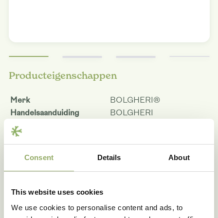
Producteigenschappen
Merk
BOLGHERI®
Handelsaanduiding
BOLGHERI
Hoofdkleur
Koper
Lipkleur
Purple
Patroon
Centre
Consent
Details
About
Kleurcode
COPPC
Potmaat - cm
9, 12
Bloemmaat 9 cm
6.0
This website uses cookies
Bloemmaat 12 cm
6.0
We use cookies to personalise content and ads, to
Planthoogte pot maat 9 -