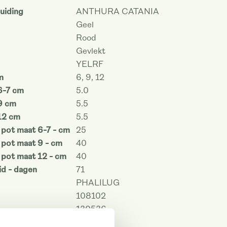
uiding
ANTHURA CATANIA
Geel
Rood
Gevlekt
YELRF
m
6, 9, 12
6-7 cm
5.0
9 cm
5.5
12 cm
5.5
 pot maat 6-7 - cm
25
 pot maat 9 - cm
40
 pot maat 12 - cm
40
d - dagen
71
PHALILUG
108102
130536