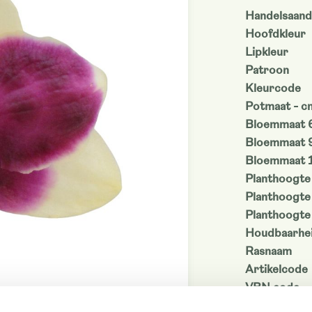
Handelsaand
Hoofdkleur
Lipkleur
Patroon
Kleurcode
Potmaat - c
Bloemmaat 
Bloemmaat 
Bloemmaat 
Planthoogte
Planthoogte
Planthoogte
Houdbaarhei
Rasnaam
Artikelcode
VBN code