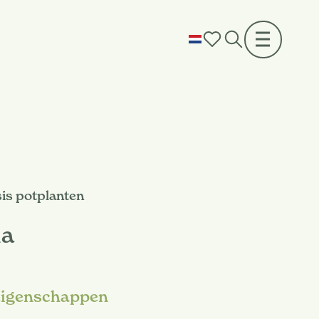
is potplanten
ia
eigenschappen