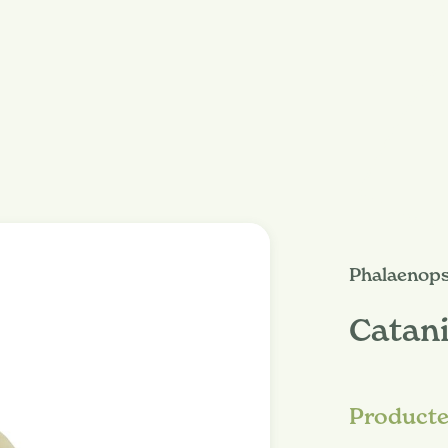
Phalaenops
Catan
Product