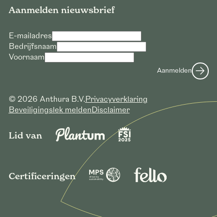
Aanmelden nieuwsbrief
E-mailadres
Bedrijfsnaam
Voornaam
Verzoek voor downloaden hoge
Aanmelden
resolutie foto’s
E-mailadres *
© 2026 Anthura B.V.
Privacyverklaring
Bedrijfsnaam *
Beveiligingslek melden
Disclaimer
Verzoek versturen
Lid van
Certificeringen