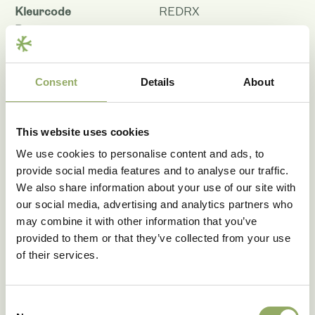
Kleurcode
REDRX
Potmaat - cm
6, 9, 12
Bloemmaat 6-7 cm
4.0
Bloemmaat 9 cm
4.5
Consent
Details
About
Bloemmaat 12 cm
5.0
Planthoogte pot maat 6-7
25
- cm
This website uses cookies
Planthoogte pot maat 9 -
30
cm
We use cookies to personalise content and ads, to
Planthoogte pot maat 12 -
provide social media features and to analyse our traffic.
35
cm
We also share information about your use of our site with
Houdbaarheid - dagen
134
our social media, advertising and analytics partners who
may combine it with other information that you’ve
Rasnaam
PHALINVIS
provided to them or that they’ve collected from your use
Artikelcode
108314
of their services.
VBN code
128664
Download als PDF
Consent