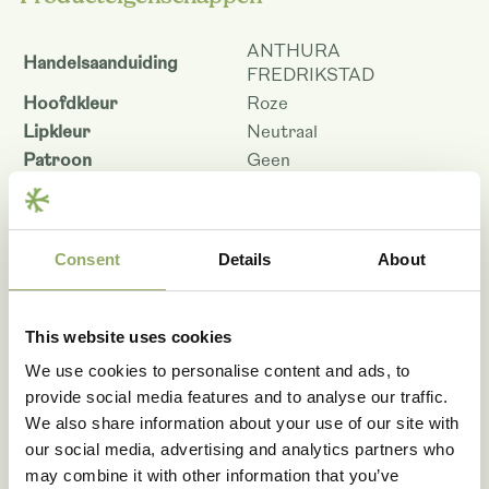
ANTHURA
Handelsaanduiding
FREDRIKSTAD
Hoofdkleur
Roze
Lipkleur
Neutraal
Patroon
Geen
Kleurcode
PINNX
Potmaat - cm
9, 12
Bloemmaat 9 cm
6.5
Consent
Details
About
Bloemmaat 12 cm
7.0
Planthoogte pot maat 9 -
45
cm
This website uses cookies
Planthoogte pot maat 12 -
45
We use cookies to personalise content and ads, to
cm
provide social media features and to analyse our traffic.
Houdbaarheid - dagen
83
We also share information about your use of our site with
Rasnaam
PHALFOTJ
our social media, advertising and analytics partners who
Artikelcode
105829
may combine it with other information that you’ve