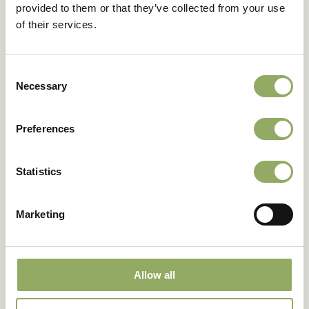
VBN code
128668
provided to them or that they’ve collected from your use
of their services.
Download als PDF
Consent
Necessary
Selection
Deze rassen in het echt zien?
Preferences
Onze accountmanagers vertellen jou graag meer.
Statistics
Maak een afspraak
Marketing
Allow all