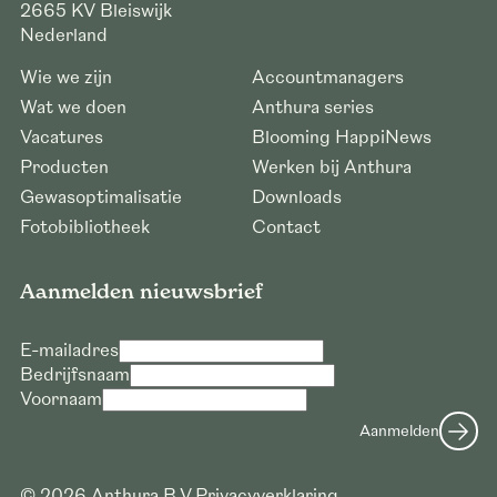
2665 KV
Bleiswijk
Nederland
Wie we zijn
Accountmanagers
Wat we doen
Anthura series
Vacatures
Blooming HappiNews
Producten
Werken bij Anthura
Gewasoptimalisatie
Downloads
Fotobibliotheek
Contact
Aanmelden nieuwsbrief
E-mailadres
Bedrijfsnaam
Voornaam
Aanmelden
© 2026 Anthura B.V.
Privacyverklaring