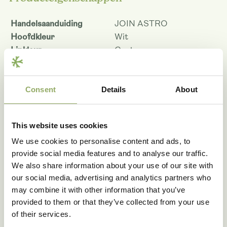
Handelsaanduiding
JOIN ASTRO
Hoofdkleur
Wit
Lipkleur
Geel
Patroon
Geen
Kleurcode
WHIYX
Potmaat - cm
12
Consent
Details
About
Bloemmaat 12 cm
11.5
Planthoogte pot maat 12 -
70
This website uses cookies
cm
Houdbaarheid - dagen
77
We use cookies to personalise content and ads, to
Rasnaam
Join Astro TH820-7
provide social media features and to analyse our traffic.
We also share information about your use of our site with
Artikelcode
104794
our social media, advertising and analytics partners who
Download als PDF
may combine it with other information that you’ve
provided to them or that they’ve collected from your use
of their services.