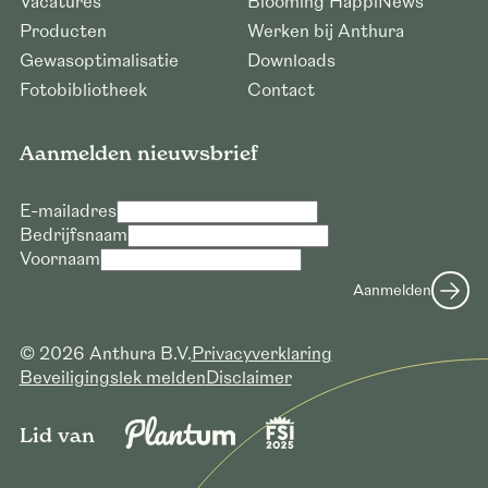
Vacatures
Blooming HappiNews
Producten
Werken bij Anthura
Gewasoptimalisatie
Downloads
Fotobibliotheek
Contact
Aanmelden nieuwsbrief
E-mailadres
Bedrijfsnaam
Voornaam
Aanmelden
© 2026 Anthura B.V.
Privacyverklaring
Beveiligingslek melden
Disclaimer
Lid van