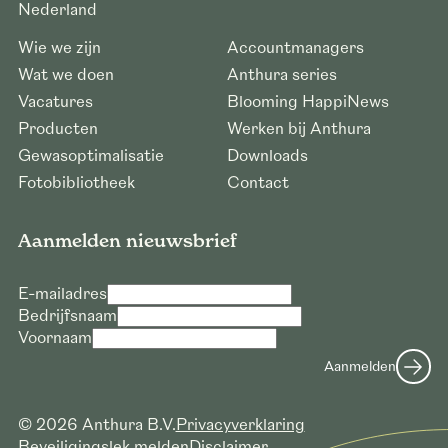
Nederland
Wie we zijn
Accountmanagers
Wat we doen
Anthura series
Vacatures
Blooming HappiNews
Producten
Werken bij Anthura
Gewasoptimalisatie
Downloads
Fotobibliotheek
Contact
Aanmelden nieuwsbrief
E-mailadres
Bedrijfsnaam
Voornaam
Aanmelden
© 2026 Anthura B.V.
Privacyverklaring
Beveiligingslek melden
Disclaimer