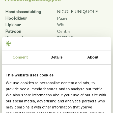
Handelsaanduiding
NICOLE UNIQUOLE
Hoofdkleur
Paars
Lipkleur
Wit
Patroon
Centre
Kleurcode
PURWC
Potmaat - cm
9, 12
Bloemmaat 9 cm
6.5
Consent
Details
About
Bloemmaat 12 cm
6.0
Planthoogte pot maat 9 -
55
cm
This website uses cookies
Planthoogte pot maat 12 -
55
cm
We use cookies to personalise content and ads, to
Houdbaarheid - dagen
85
provide social media features and to analyse our traffic.
Rasnaam
PHALLOPOH
We also share information about your use of our site with
our social media, advertising and analytics partners who
Artikelcode
108523
may combine it with other information that you’ve
VBN code
130914