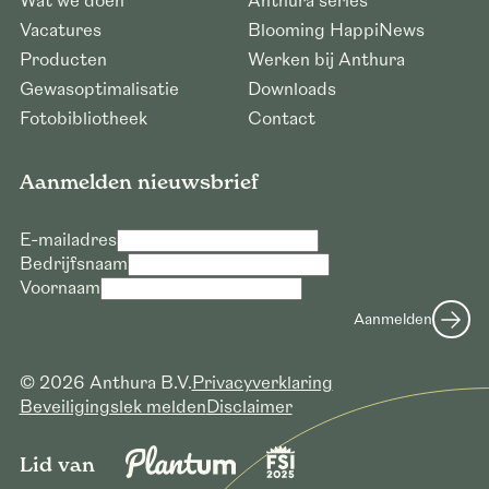
Wat we doen
Anthura series
Vacatures
Blooming HappiNews
Producten
Werken bij Anthura
Gewasoptimalisatie
Downloads
Fotobibliotheek
Contact
Aanmelden nieuwsbrief
E-mailadres
Bedrijfsnaam
Voornaam
Aanmelden
© 2026 Anthura B.V.
Privacyverklaring
Beveiligingslek melden
Disclaimer
Lid van