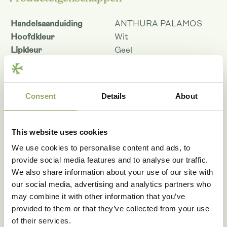
Handelsaanduiding
ANTHURA PALAMOS
Hoofdkleur
Wit
Lipkleur
Geel
Patroon
Gevlekt
Kleurcode
WHIYF
Potmaat - cm
12
Consent
Details
About
Bloemmaat 12 cm
8.5
Planthoogte pot maat 12 -
70
cm
This website uses cookies
Houdbaarheid - dagen
114
We use cookies to personalise content and ads, to
Rasnaam
PHALDETAM
provide social media features and to analyse our traffic.
Artikelcode
103845
We also share information about your use of our site with
VBN code
113798
our social media, advertising and analytics partners who
may combine it with other information that you’ve
Download als PDF
provided to them or that they’ve collected from your use
of their services.