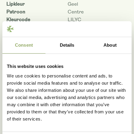
Lipkleur
Geel
Patroon
Centre
Kleurcode
LILYC
Potmaat - cm
12
Bloemmaat 12 cm
9.0
Planthoogte pot maat 12 -
Consent
Details
About
60
cm
Houdbaarheid - dagen
118
Rasnaam
PHALIPUE
This website uses cookies
Artikelcode
108500
We use cookies to personalise content and ads, to
VBN code
128980
provide social media features and to analyse our traffic.
We also share information about your use of our site with
Download als PDF
our social media, advertising and analytics partners who
may combine it with other information that you’ve
provided to them or that they’ve collected from your use
of their services.
Fotobibliotheek