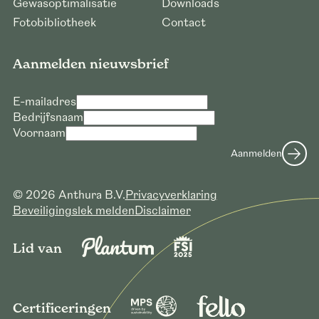
Gewasoptimalisatie
Downloads
Fotobibliotheek
Contact
Aanmelden nieuwsbrief
E-mailadres
Bedrijfsnaam
Voornaam
Verzoek voor downloaden hoge
Aanmelden
resolutie foto’s
E-mailadres *
© 2026 Anthura B.V.
Privacyverklaring
Bedrijfsnaam *
Beveiligingslek melden
Disclaimer
Verzoek versturen
Lid van
Certificeringen