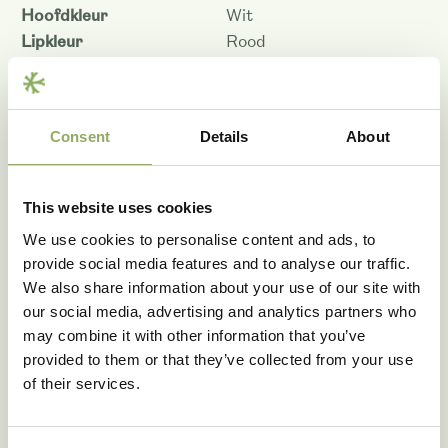
Hoofdkleur
Wit
Lipkleur
Rood
Patroon
Geen
Kleurcode
WHIRX
Bloemmaat - cm
9.5
Consent
Details
About
Houdbaarheid - dagen
12
Productiviteit
Productief
Rasnaam
PHALGEMAQ
This website uses cookies
Artikelcode
101149
We use cookies to personalise content and ads, to
VBN code
28147
provide social media features and to analyse our traffic.
We also share information about your use of our site with
Download als PDF
our social media, advertising and analytics partners who
may combine it with other information that you’ve
provided to them or that they’ve collected from your use
of their services.
Deze rassen in het echt zien?