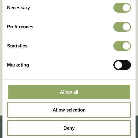
Consent
Necessary
Onze accountmanagers vertellen jou graag meer.
Selection
Maak een afspraak
Preferences
Statistics
Marketing
Allow all
Allow selection
Deny