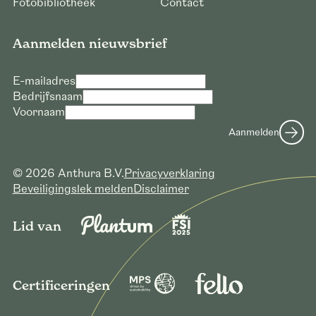
Fotobibliotheek
Contact
Aanmelden nieuwsbrief
E-mailadres
Bedrijfsnaam
Voornaam
Aanmelden
© 2026 Anthura B.V.
Privacyverklaring
Beveiligingslek melden
Disclaimer
Lid van
Certificeringen