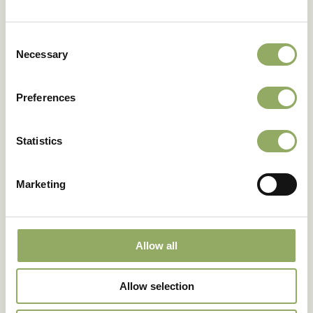
Consent
26 mei 2026
Necessary
Selection
Fall in love with Valentino®
Preferences
Statistics
Marketing
Allow all
Allow selection