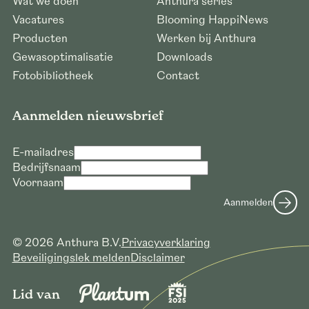
Wat we doen
Anthura series
Vacatures
Blooming HappiNews
Producten
Werken bij Anthura
Gewasoptimalisatie
Downloads
Fotobibliotheek
Contact
Aanmelden nieuwsbrief
Verzoek voor downloaden hoge
resolutie foto’s
E-mailadres
Bedrijfsnaam
E-mailadres *
Voornaam
Bedrijfsnaam *
Aanmelden
Verzoek versturen
© 2026 Anthura B.V.
Privacyverklaring
Beveiligingslek melden
Disclaimer
Lid van