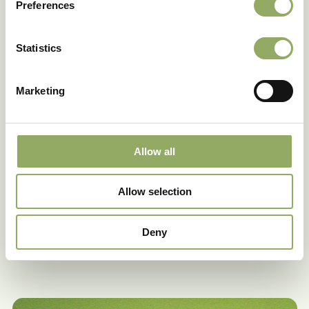
Preferences
Statistics
Marketing
VRPL
Hoogte plant: 4-8 cm
Allow all
Planten per tray: 100
Allow selection
Productcode: VRPL
Deny